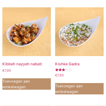
Kibbeh nayyeh nabati
Kishke Gadra
€
7,95
Waardering
€
7,95
3.00
Toevoegen aan
uit 5
Toevoegen aan
winkelwagen
winkelwagen