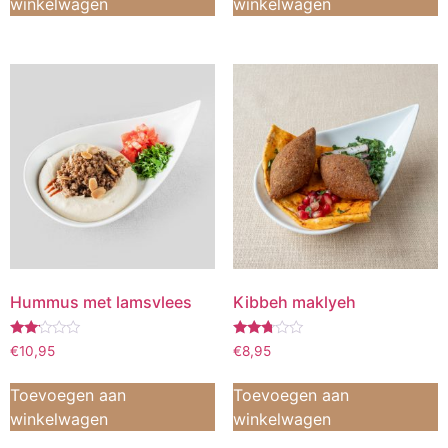
winkelwagen
winkelwagen
Hummus met lamsvlees
Kibbeh maklyeh
Waardering
Waardering
€
10,95
€
8,95
2.00
2.67
uit 5
uit 5
Toevoegen aan
Toevoegen aan
winkelwagen
winkelwagen