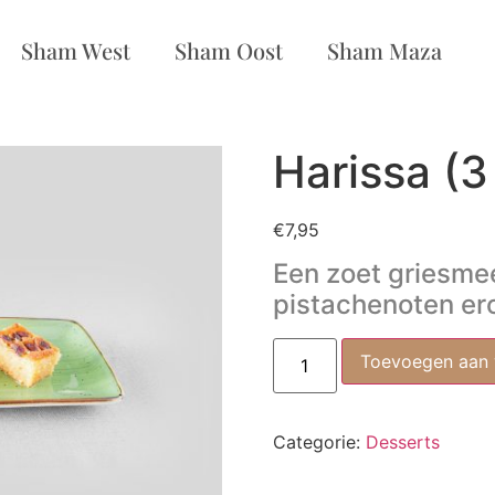
Sham West
Sham Oost
Sham Maza
Harissa (3
€
7,95
Een zoet griesmee
pistachenoten er
Toevoegen aan
Categorie:
Desserts