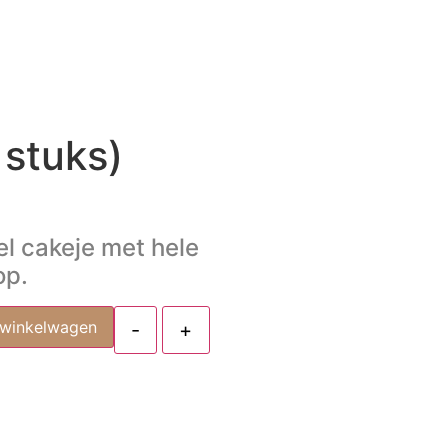
 stuks)
l cakeje met hele
op.
 winkelwagen
-
+