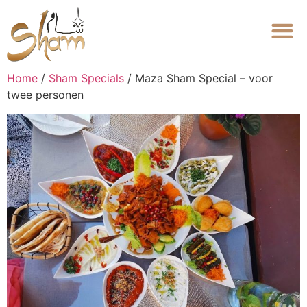
Home
/
Sham Specials
/ Maza Sham Special – voor
twee personen