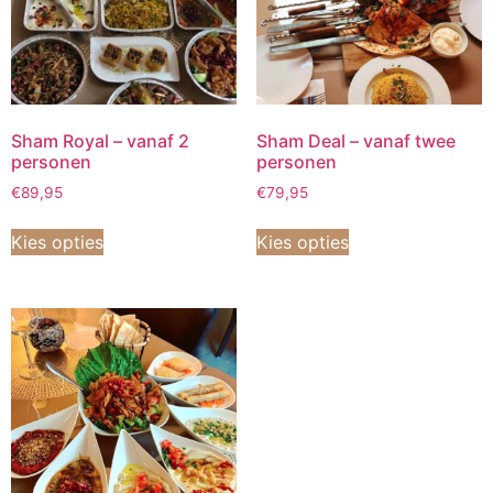
Sham Royal – vanaf 2
Sham Deal – vanaf twee
personen
personen
€
89,95
€
79,95
Kies opties
Kies opties