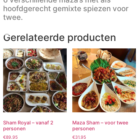
hoofdgerecht gemixte spiezen voor
twee.
Gerelateerde producten
Sham Royal – vanaf 2
Maza Sham – voor twee
personen
personen
€
89,95
€
31,95